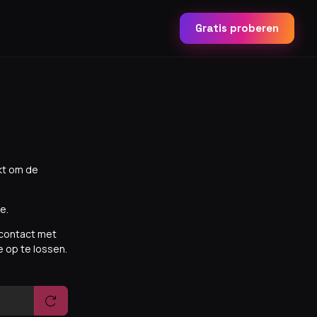
Gratis proberen
ikt om de
e.
m contact met
 op te lossen.