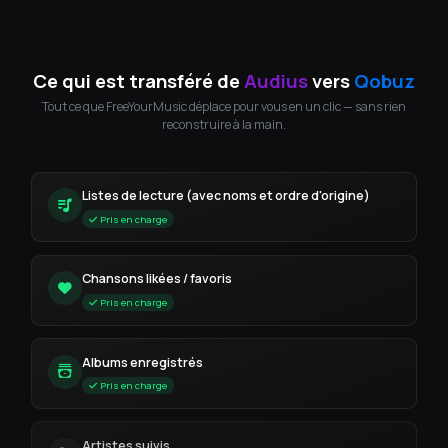
Ce qui est transféré de
Audius
vers
Qobuz
Tout ce que FreeYourMusic déplace pour vous en un clic — sans rien
reconstruire à la main.
Listes de lecture (avec noms et ordre d'origine)
Pris en charge
Chansons likées / favoris
Pris en charge
Albums enregistrés
Pris en charge
Artistes suivis