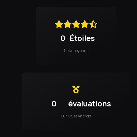
0
Étoiles
Note moyenne
0
évaluations
Sur iOS et Android