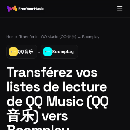
Home ·
Transferts
·
QQ Music (QQ 音乐)
→
Boomplay
QQ音乐
Boomplay
→
Transférez vos
listes de lecture
de QQ Music (QQ
音乐) vers