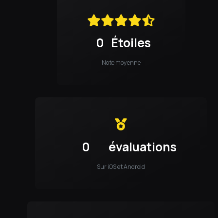
0
Étoiles
Note moyenne
0
évaluations
Sur iOS et Android