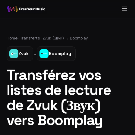
Home ·
Transferts
·
Zvuk (Звук)
→
Boomplay
Zvuk
Boomplay
→
Transférez vos
listes de lecture
de Zvuk (Звук)
vers Boomplay