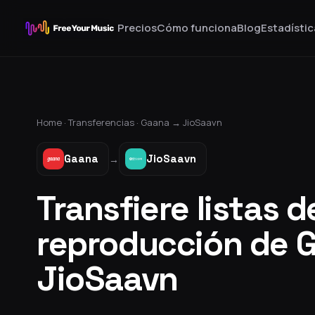
Precios
Cómo funciona
Blog
Estadístic
Home ·
Transferencias
·
Gaana
→
JioSaavn
Gaana
JioSaavn
→
Transfiere listas d
reproducción de 
JioSaavn