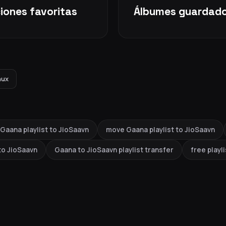
iones favoritas
Álbumes guardad
nux
 Gaana playlist to JioSaavn
move Gaana playlist to JioSaavn
to JioSaavn
Gaana to JioSaavn playlist transfer
free playl