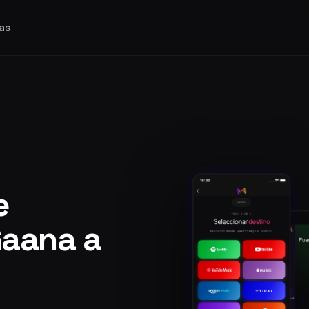
as
e
Gaana a