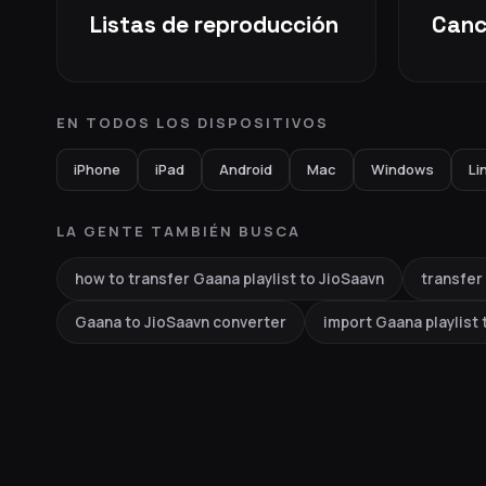
Listas de reproducción
Canc
EN TODOS LOS DISPOSITIVOS
iPhone
iPad
Android
Mac
Windows
Li
LA GENTE TAMBIÉN BUSCA
how to transfer Gaana playlist to JioSaavn
transfer
Gaana to JioSaavn converter
import Gaana playlist 