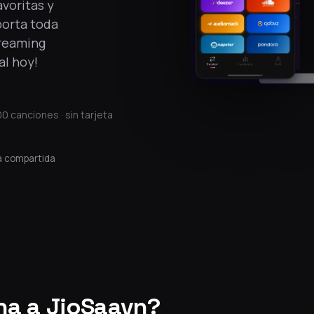
avoritas y
porta toda
treaming
al hoy!
0 canciones · sin tarjeta
a compartida
na a JioSaavn?