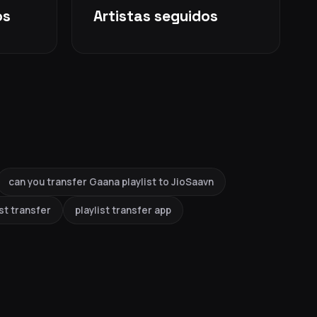
os
Artistas seguidos
can you transfer Gaana playlist to JioSaavn
ist transfer
playlist transfer app