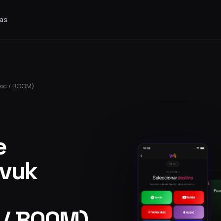
as
sic / BOOM)
e
Zvuk
 / BOOM)