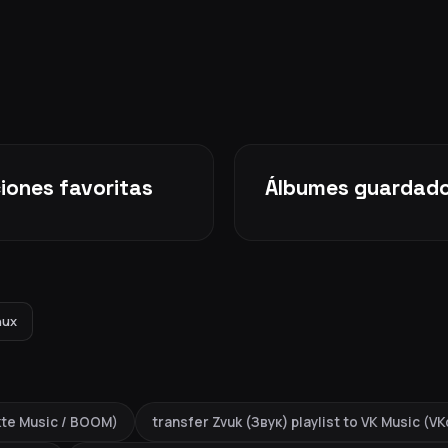
iones favoritas
Álbumes guardad
nux
akte Music / BOOM)
transfer Zvuk (Звук) playlist to VK Music (