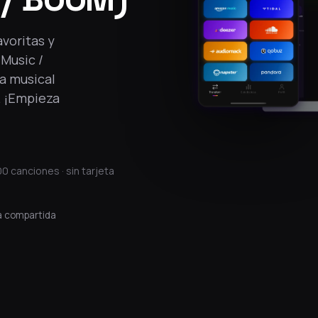
avoritas y
Music /
a musical
. ¡Empieza
0 canciones · sin tarjeta
a compartida