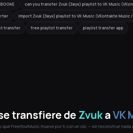
 / BOOM)
can you transfer Zvuk (Звук) playlist to VK Music (VK
rter
import Zvuk (Звук) playlist to VK Music (VKontakte Music
st transfer
free playlist transfer
playlist transfer app
se transfiere de
Zvuk
a
VK 
o que FreeYourMusic mueve por ti con un clic — sin reconstruir nada 