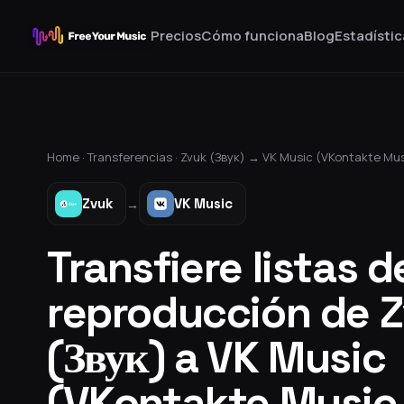
Precios
Cómo funciona
Blog
Estadístic
Home ·
Transferencias
·
Zvuk (Звук)
→
VK Music (VKontakte Mu
Zvuk
VK Music
→
Transfiere listas d
reproducción de 
(Звук) a VK Music
(VKontakte Music