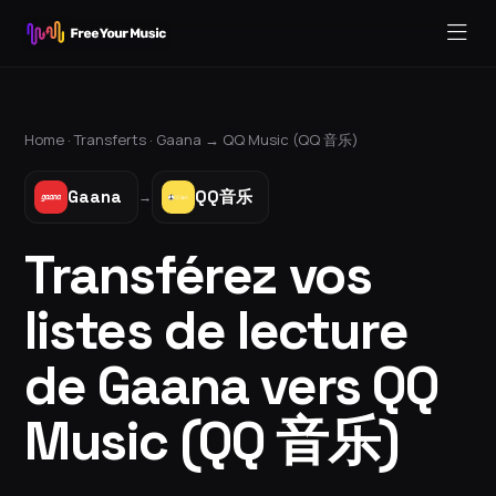
Home ·
Transferts
·
Gaana
→
QQ Music (QQ 音乐)
Gaana
QQ音乐
→
Transférez vos
listes de lecture
de Gaana vers QQ
Music (QQ 音乐)