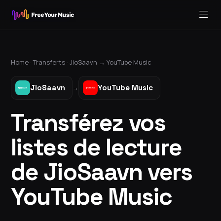
Home ·
Transferts
·
JioSaavn
→
YouTube Music
JioSaavn
YouTube Music
→
Transférez vos
listes de lecture
de JioSaavn vers
YouTube Music