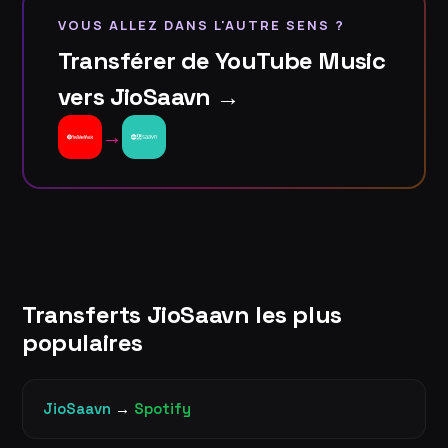
VOUS ALLEZ DANS L'AUTRE SENS ?
Transférer de YouTube Music
vers JioSaavn →
→
Transferts JioSaavn les plus
populaires
JioSaavn
→
Spotify