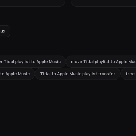
nux
r Tidal playlist to Apple Music
move Tidal playlist to Apple Mu
 to Apple Music
Tidal to Apple Music playlist transfer
free 