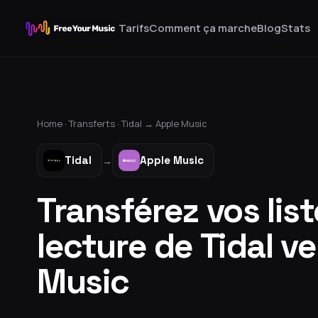
Tarifs
Comment ça marche
Blog
Stats
Home ·
Transferts
·
Tidal
→
Apple Music
Tidal
Apple Music
→
Transférez vos lis
lecture de Tidal v
Music