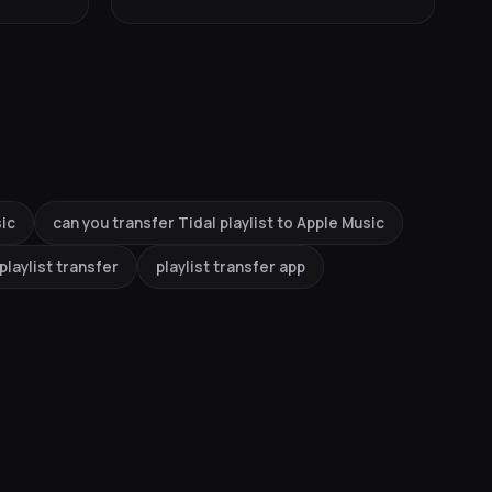
sic
can you transfer Tidal playlist to Apple Music
playlist transfer
playlist transfer app