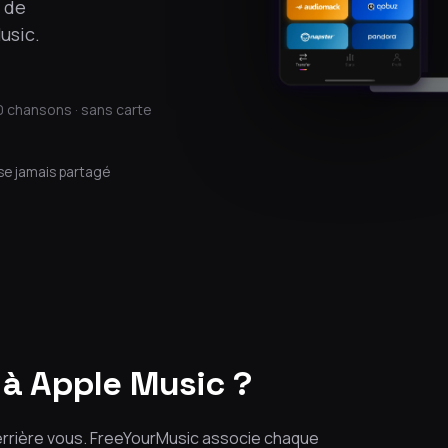
 de
usic.
0 chansons · sans carte
se jamais partagé
 à Apple Music ?
errière vous. FreeYourMusic associe chaque