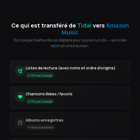
Ce qui est transféré de
Tidal
vers
Amazon
Music
Tout ce que FreeYourMusic déplace pour vous en un clic — sans rien
reconstruire à la main.
Listes de lecture (avec noms et ordre d'origine)
Pris en charge
Chansons likées / favoris
Pris en charge
Albums enregistrés
Non disponible