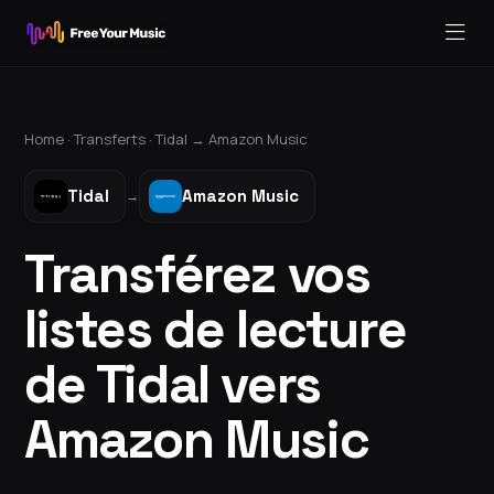
Home ·
Transferts
·
Tidal
→
Amazon Music
Tidal
Amazon Music
→
Transférez vos
listes de lecture
de Tidal vers
Amazon Music