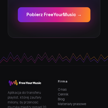
Pobierz FreeYourMusic →
Firma
O nas
Aplikacja do transferu
Cennik
playlist, której zaufały
Blog
miliony, by przenosić
Materiały prasowe
muzykę między ponad 20