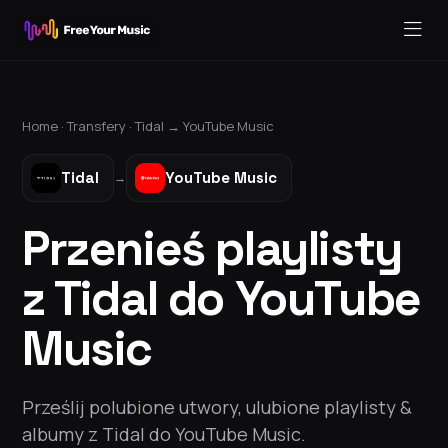
Home ·
Transfery
·
Tidal
→
YouTube Music
Tidal
YouTube Music
→
Przenieś playlisty
z Tidal do YouTube
Music
Prześlij polubione utwory, ulubione playlisty &
albumy z Tidal do YouTube Music.