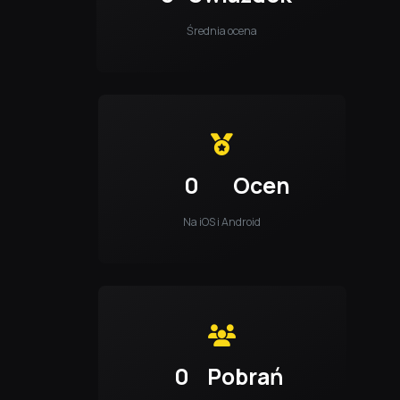
Średnia ocena
0
Ocen
Na iOS i Android
0
Pobrań