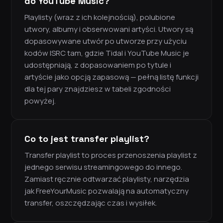
do YouTube Music?
Playlisty (wraz z ich kolejnością), polubione
utwory, albumy i obserwowani artyści. Utwory są
dopasowywane utwór po utworze przy użyciu
kodów ISRC tam, gdzie Tidal i YouTube Music je
udostępniają, z dopasowaniem po tytule i
artyście jako opcją zapasową — pełną listę funkcji
dla tej pary znajdziesz w tabeli zgodności
powyżej.
Co to jest transfer playlist?
Transfer playlist to proces przenoszenia playlist z
jednego serwisu streamingowego do innego.
Zamiast ręcznie odtwarzać playlisty, narzędzia
jak FreeYourMusic pozwalają na automatyczny
transfer, oszczędzając czas i wysiłek.