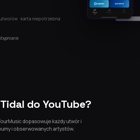
utworów · karta niepotrzebna
stępniane
 Tidal do YouTube?
eYourMusic dopasowuje każdy utwór i
albumy i obserwowanych artystów.