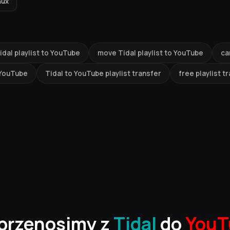
nux
idal playlist to YouTube
move Tidal playlist to YouTube
ca
o YouTube
Tidal to YouTube playlist transfer
free playlist t
przenosimy z
Tidal
do
YouT