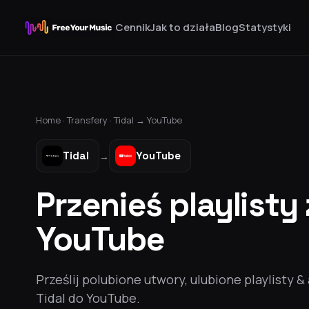
Cennik
Jak to działa
Blog
Statystyki
Home ·
Transfery
·
Tidal
→
YouTube
Tidal
YouTube
→
Przenieś playlisty 
YouTube
Prześlij polubione utwory, ulubione playlisty &
Tidal do YouTube.