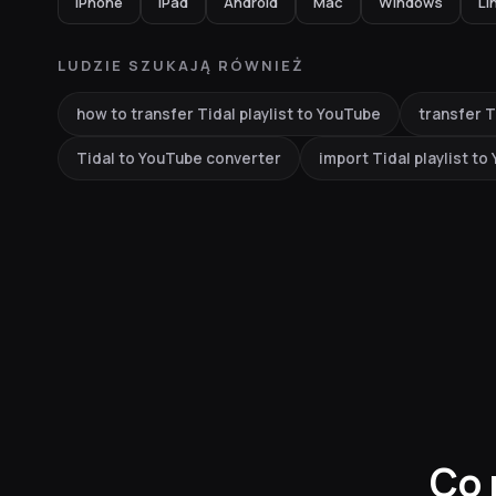
iPhone
iPad
Android
Mac
Windows
Li
LUDZIE SZUKAJĄ RÓWNIEŻ
how to transfer Tidal playlist to YouTube
transfer T
Tidal to YouTube converter
import Tidal playlist t
Co 