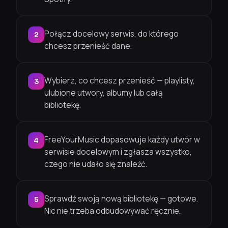
Połącz docelowy serwis, do którego
2
chcesz przenieść dane.
Wybierz, co chcesz przenieść — playlisty,
3
ulubione utwory, albumy lub całą
bibliotekę.
FreeYourMusic dopasowuje każdy utwór w
4
serwisie docelowym i zgłasza wszystko,
czego nie udało się znaleźć.
Sprawdź swoją nową bibliotekę — gotowe.
5
Nic nie trzeba odbudowywać ręcznie.