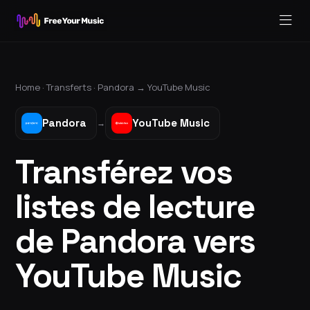
Home ·
Transferts
·
Pandora
→
YouTube Music
Pandora
YouTube Music
→
Transférez vos
listes de lecture
de Pandora vers
YouTube Music