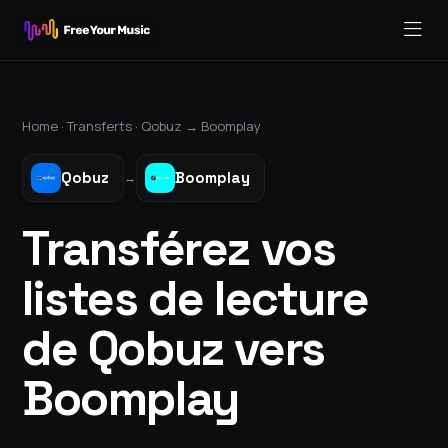
Home ·
Transferts
·
Qobuz
→
Boomplay
Qobuz
Boomplay
→
Transférez vos
listes de lecture
de Qobuz vers
Boomplay