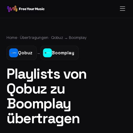
Home ·
Übertragungen
·
Qobuz
→
Boomplay
Qobuz
Boomplay
→
Playlists von
Qobuz zu
Boomplay
übertragen