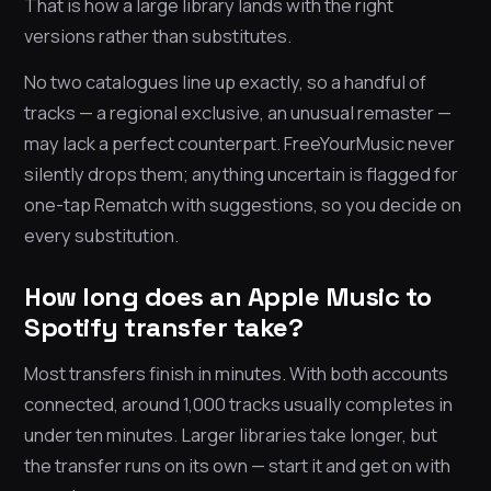
That is how a large library lands with the right
versions rather than substitutes.
No two catalogues line up exactly, so a handful of
tracks — a regional exclusive, an unusual remaster —
may lack a perfect counterpart. FreeYourMusic never
silently drops them; anything uncertain is flagged for
one-tap Rematch with suggestions, so you decide on
every substitution.
How long does an Apple Music to
Spotify transfer take?
Most transfers finish in minutes. With both accounts
connected, around 1,000 tracks usually completes in
under ten minutes. Larger libraries take longer, but
the transfer runs on its own — start it and get on with