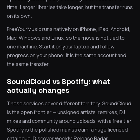
time. Larger libraries take longer, but the transfer runs
on its own.
FreeYourMusic runs natively on iPhone, iPad, Android,
Mac, Windows and Linux, so the move is not tied to
one machine. Start it on your laptop and follow
progress on your phone; it is the same account and
the same transfer.
SoundCloud vs Spotify: what
actually changes
These services cover different territory. SoundCloud
is the open frontier — unsigned artists, remixes, DJ
mixes and community around uploads, with a free tier.
Spotify is the polished mainstream: a huge licensed
catalogue, Discover Weekly, Release Radar,