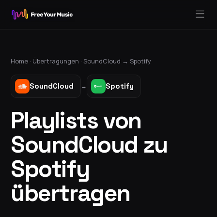
Home ·
Übertragungen
·
SoundCloud
→
Spotify
SoundCloud
Spotify
→
Playlists von
SoundCloud zu
Spotify
übertragen