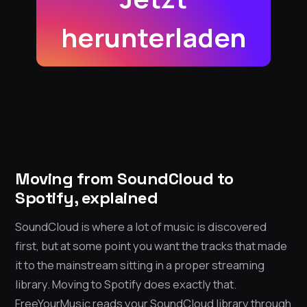
herunterladen
Moving from SoundCloud to
Spotify, explained
SoundCloud is where a lot of music is discovered
first, but at some point you want the tracks that made
it to the mainstream sitting in a proper streaming
library. Moving to Spotify does exactly that.
FreeYourMusic reads your SoundCloud library through