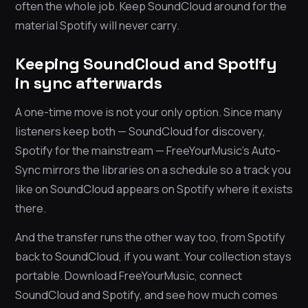
often the whole job. Keep SoundCloud around for the
material Spotify will never carry.
Keeping SoundCloud and Spotify
in sync afterwards
A one-time move is not your only option. Since many
listeners keep both — SoundCloud for discovery,
Spotify for the mainstream — FreeYourMusic’s Auto-
Sync mirrors the libraries on a schedule so a track you
like on SoundCloud appears on Spotify where it exists
there.
And the transfer runs the other way too, from Spotify
back to SoundCloud, if you want. Your collection stays
portable. Download FreeYourMusic, connect
SoundCloud and Spotify, and see how much comes