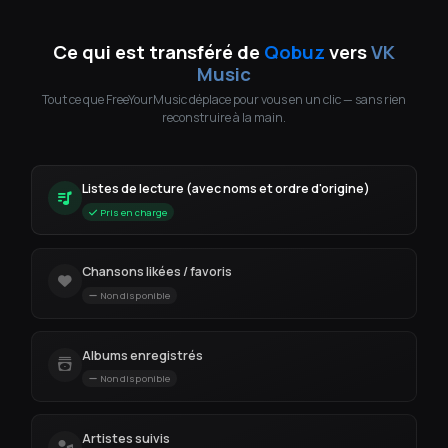
Ce qui est transféré de
Qobuz
vers
VK
Music
Tout ce que FreeYourMusic déplace pour vous en un clic — sans rien
reconstruire à la main.
Listes de lecture (avec noms et ordre d'origine)
Pris en charge
Chansons likées / favoris
Non disponible
Albums enregistrés
Non disponible
Artistes suivis