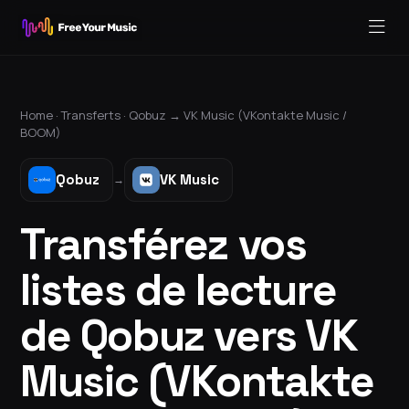
Home ·
Transferts
·
Qobuz
→
VK Music (VKontakte Music /
BOOM)
Qobuz
VK Music
→
Transférez vos
listes de lecture
de Qobuz vers VK
Music (VKontakte