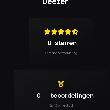
Deezer
0
sterren
Gemiddelde waardering
0
beoordelingen
Op iOS en Android