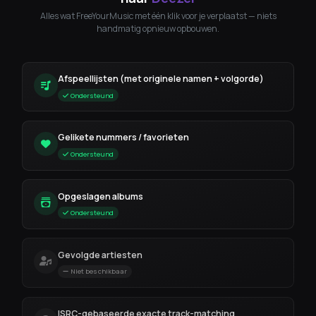
Alles wat FreeYourMusic met één klik voor je verplaatst — niets
handmatig opnieuw opbouwen.
Afspeellijsten (met originele namen + volgorde)
Ondersteund
Gelikete nummers / favorieten
Ondersteund
Opgeslagen albums
Ondersteund
Gevolgde artiesten
Niet beschikbaar
ISRC-gebaseerde exacte track-matching