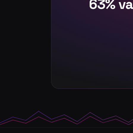
63% va