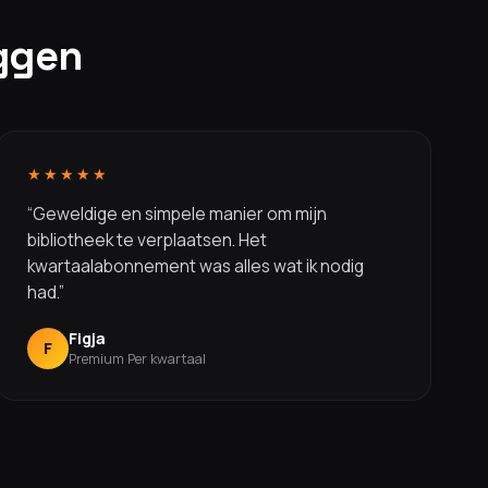
ggen
★★★★★
“Geweldige en simpele manier om mijn
bibliotheek te verplaatsen. Het
kwartaalabonnement was alles wat ik nodig
had.”
Figja
F
Premium Per kwartaal