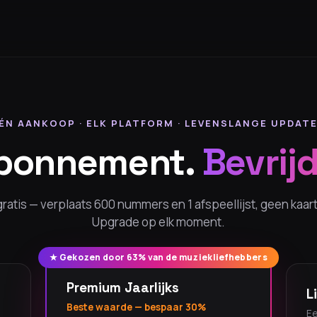
ÉN AANKOOP · ELK PLATFORM · LEVENSLANGE UPDAT
abonnement.
Bevrijd
gratis — verplaats 600 nummers en 1 afspeellijst, geen kaart
Upgrade op elk moment.
★ Gekozen door 63% van de muziekliefhebbers
Premium Jaarlijks
L
Beste waarde — bespaar 30%
Ee