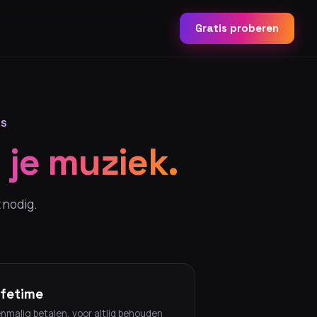
Gratis proberen
ES
 je muziek.
 nodig.
ifetime
nmalig betalen, voor altijd behouden