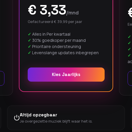
€ 3,33
/mnd
Gefactureerd € 39,99 per jaar
Ee
Alles in Per kwartaal
30% goedkoper per maand
Prioritaire ondersteuning
Levenslange updates inbegrepen
a
Kies Jaarlijks
Altijd opzegbaar
⏻
Je overgezette muziek blijft waar het is.