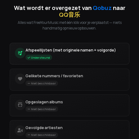
Wat wordt er overgezet van
Qobuz
naar
QQ音乐
Alles wat FreeYourMusic met één klik voor je verplaatst — niets
handmatig opnieuw opbouwen.
Afspeellijsten (met originele namen + volgorde)
Ondersteund
Gelikete nummers / favorieten
Niet beschikbaar
Opgeslagen albums
Niet beschikbaar
Gevolgde artiesten
Niet beschikbaar