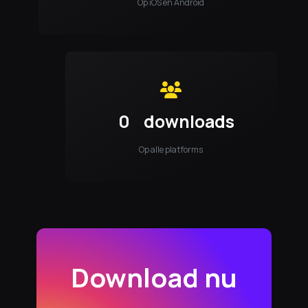
Op iOS en Android
0
downloads
Op alle platforms
Download nu