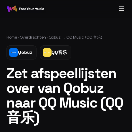
Home ·
Overdrachten
·
Qobuz
→
QQ Music (QQ 音乐)
Qobuz
QQ音乐
→
Zet afspeellijsten
over van Qobuz
naar QQ Music (QQ
音乐)