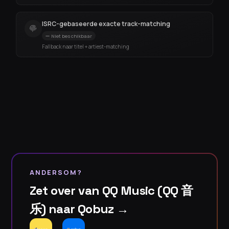
ISRC-gebaseerde exacte track-matching
Niet beschikbaar
Fallback naar titel + artiest-matching
ANDERSOM?
Zet over van QQ Music (QQ 音
乐) naar Qobuz →