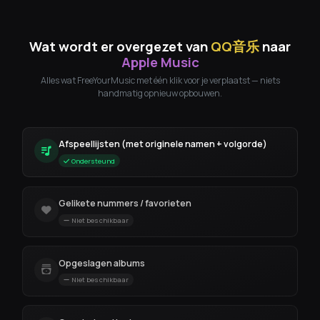
Wat wordt er overgezet van
QQ音乐
naar
Apple Music
Alles wat FreeYourMusic met één klik voor je verplaatst — niets
handmatig opnieuw opbouwen.
Afspeellijsten (met originele namen + volgorde)
Ondersteund
Gelikete nummers / favorieten
Niet beschikbaar
Opgeslagen albums
Niet beschikbaar