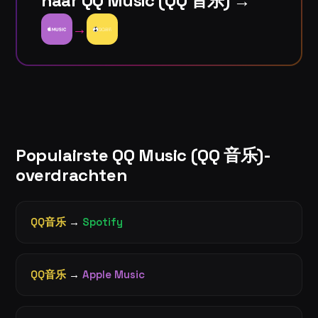
naar QQ Music (QQ 音乐) →
→
Populairste QQ Music (QQ 音乐)-
overdrachten
QQ音乐
→
Spotify
QQ音乐
→
Apple Music