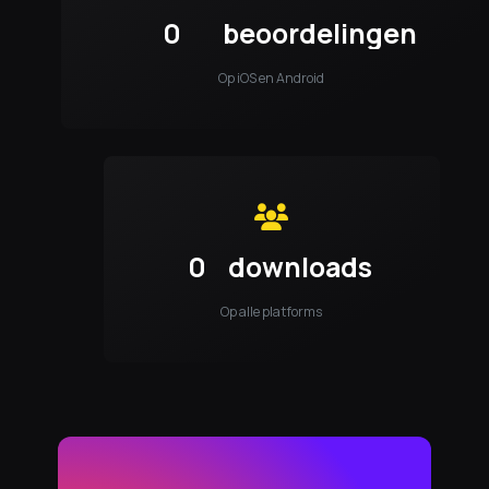
0
beoordelingen
Op iOS en Android
0
downloads
Op alle platforms