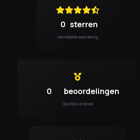
0
sterren
Gemiddelde waardering
0
beoordelingen
Op iOS en Android