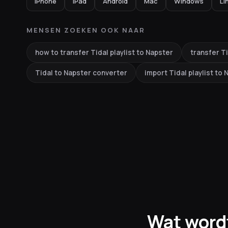
iPhone
iPad
Android
Mac
Windows
Li
MENSEN ZOEKEN OOK NAAR
how to transfer Tidal playlist to Napster
transfer Ti
Tidal to Napster converter
import Tidal playlist to
Wat word