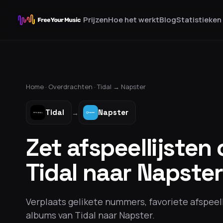
Prijzen
Hoe het werkt
Blog
Statistieken
Home ·
Overdrachten
·
Tidal
→
Napster
Tidal
Napster
→
Zet afspeellijsten
Tidal naar Napster
Verplaats gelikete nummers, favoriete afspeel
albums van Tidal naar Napster.