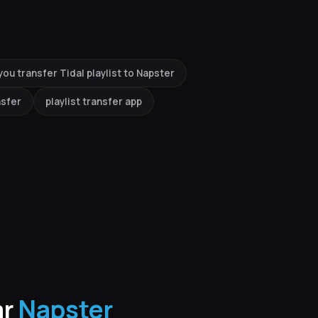
you transfer Tidal playlist to Napster
nsfer
playlist transfer app
ar
Napster