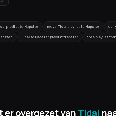
nux
dal playlist to Napster
move Tidal playlist to Napster
can 
 Napster
Tidal to Napster playlist transfer
free playlist tra
t er overgezet van
Tidal
na