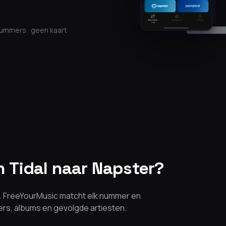
nummers · geen kaart
Tidal naar Napster?
en. FreeYourMusic matcht elk nummer en
mers, albums en gevolgde artiesten.