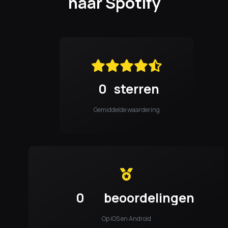
naar Spotify
0
sterren
Gemiddelde waardering
0
beoordelingen
Op iOS en Android