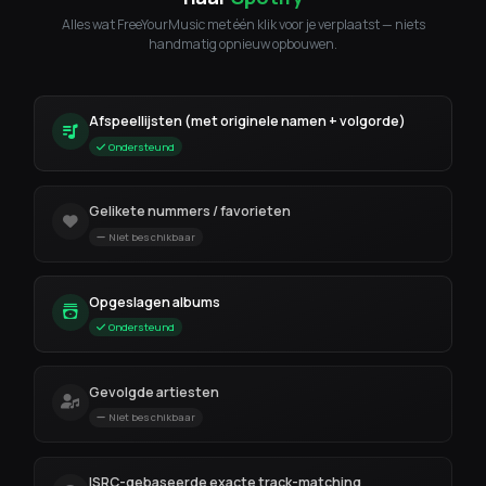
Alles wat FreeYourMusic met één klik voor je verplaatst — niets
handmatig opnieuw opbouwen.
Afspeellijsten (met originele namen + volgorde)
Ondersteund
Gelikete nummers / favorieten
Niet beschikbaar
Opgeslagen albums
Ondersteund
Gevolgde artiesten
Niet beschikbaar
ISRC-gebaseerde exacte track-matching