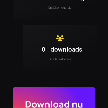
Op iOS en Android
0
downloads
Op alle platforms
Download nu