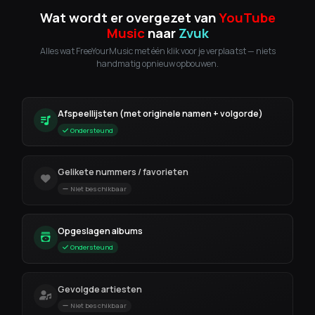
Wat wordt er overgezet van
YouTube
Music
naar
Zvuk
Alles wat FreeYourMusic met één klik voor je verplaatst — niets
handmatig opnieuw opbouwen.
Afspeellijsten (met originele namen + volgorde)
Ondersteund
Gelikete nummers / favorieten
Niet beschikbaar
Opgeslagen albums
Ondersteund
Gevolgde artiesten
Niet beschikbaar