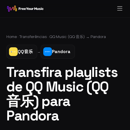
Home ·
Transferências
·
QQ Music (QQ 音乐)
→
Pandora
QQ音乐
Pandora
→
Transfira playlists
de QQ Music (QQ
音乐) para
Pandora