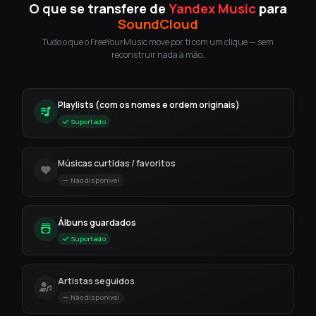
O que se transfere de
Yandex Music
para
SoundCloud
Tudo o que o FreeYourMusic move por ti com um clique — sem
reconstruir nada à mão.
Playlists (com os nomes e ordem originais)
Suportado
Músicas curtidas / favoritos
Não disponível
Álbuns guardados
Suportado
Artistas seguidos
Não disponível