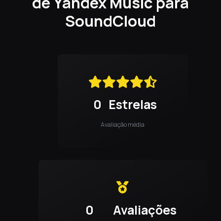
de Yandex Music para
SoundCloud
0
Estrelas
Avaliação média
0
Avaliações