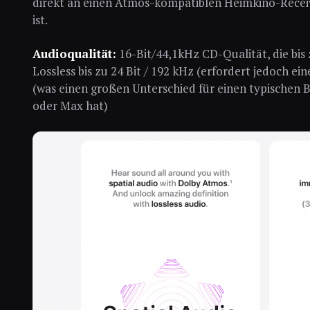
direkt an einen Atmos-kompatiblen Heimkino-Recei
ist.
Audioqualität:
16-Bit/44,1kHz CD-Qualität, die bis
Lossless bis zu 24 Bit / 192 kHz (erfordert jedoch ei
(was einen großen Unterschied für einen typischen 
oder Max hat)