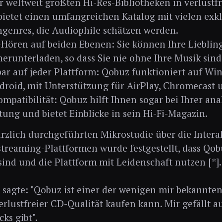
r weltweit größten Hi-Res-Bibliotheken in verlustf
ietet einen umfangreichen Katalog mit vielen exkl
genres, die Audiophile schätzen werden.
-Hören auf beiden Ebenen: Sie können Ihre Liebling
erunterladen, so dass Sie nie ohne Ihre Musik sind
ar auf jeder Plattform: Qobuz funktioniert auf Wi
roid, mit Unterstützung für AirPlay, Chromecast 
ompatibilität: Qobuz hilft Ihnen sogar bei Ihrer an
tung und bietet Einblicke in sein Hi-Fi-Magazin.
ürzlich durchgeführten Mikrostudie über die Inter
treaming-Plattformen wurde festgestellt, dass Qob
sind und die Plattform mit Leidenschaft nutzen [*].
 sagte: "Qobuz ist einer der wenigen mir bekannten
erlustfreier CD-Qualität kaufen kann. Mir gefällt au
cks gibt".