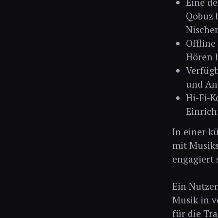
Eine de
Qobuz b
Nischen
Offline
Hören h
Verfügb
und And
Hi-Fi-K
Einrich
In einer k
mit Musiks
engagiert 
Ein Nutzer
Musik in v
für die Tra