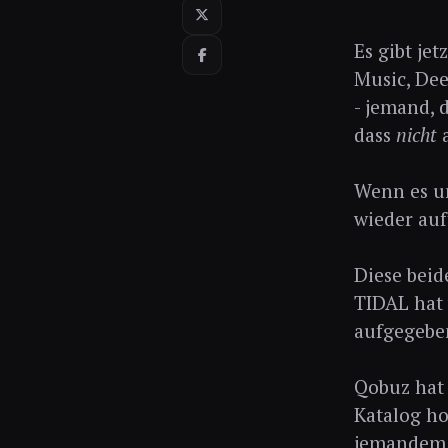
Es gibt je
Music, Dee
- jemand, 
dass
nicht
a
Wenn es u
wieder au
Diese beid
TIDAL hat
aufgegeben
Qobuz hat
Katalog ho
jemandem 