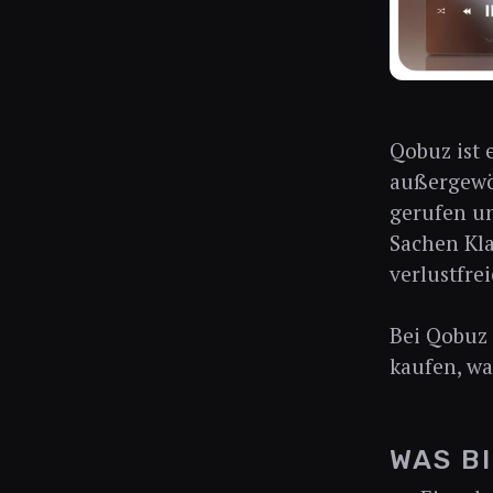
Qobuz ist 
außergewö
gerufen un
Sachen Kla
verlustfre
Bei Qobuz
kaufen, wa
WAS B