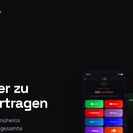
n
er zu
rtragen
 mühelos
e gesamte