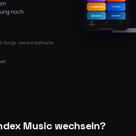
uen
gung noch
0 Songs · keine Kreditkarte
eilt
ndex Music wechseln?