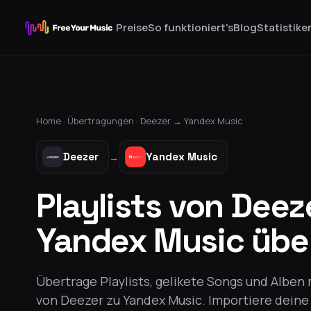
Preise
So funktioniert's
Blog
Statistike
Home ·
Übertragungen
·
Deezer
→
Yandex Music
Deezer
Yandex Music
→
Playlists von Deez
Yandex Music übe
Übertrage Playlists, gelikete Songs und Alben
von Deezer zu Yandex Music. Importiere dein