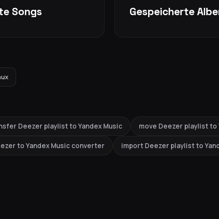
kte Songs
Gespeicherte Albe
nux
nsfer Deezer playlist to Yandex Music
move Deezer playlist to
ezer to Yandex Music converter
import Deezer playlist to Yan