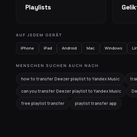
Playlists
Geli
AUF JEDEM GERÄT
iPhone
iPad
Android
Mac
Windows
Li
MENSCHEN SUCHEN AUCH NACH
how to transfer Deezer playlist to Yandex Music
tra
can you transfer Deezer playlist to Yandex Music
De
free playlist transfer
playlist transfer app