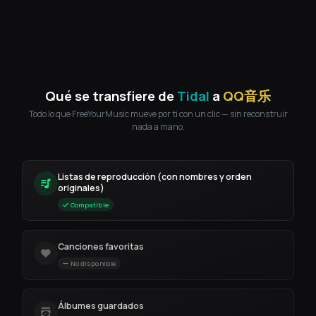
Qué se transfiere de
Tidal
a
QQ音乐
Todo lo que FreeYourMusic mueve por ti con un clic — sin reconstruir
nada a mano.
Listas de reproducción (con nombres y orden
originales)
Compatible
Canciones favoritas
No disponible
Álbumes guardados