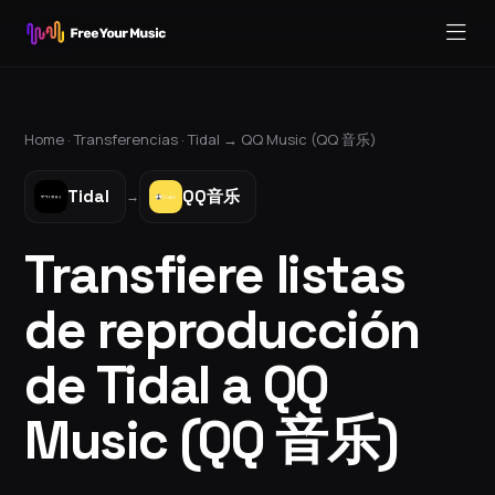
Home ·
Transferencias
·
Tidal
→
QQ Music (QQ 音乐)
Tidal
QQ音乐
→
Transfiere listas
de reproducción
de Tidal a QQ
Music (QQ 音乐)