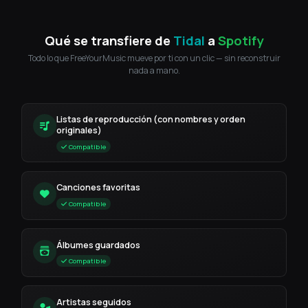
Qué se transfiere de
Tidal
a
Spotify
Todo lo que FreeYourMusic mueve por ti con un clic — sin reconstruir
nada a mano.
Listas de reproducción (con nombres y orden
originales)
Compatible
Canciones favoritas
Compatible
Álbumes guardados
Compatible
Artistas seguidos