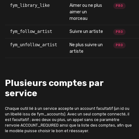
fym_library_like
Aimer ou ne plus
PRO
aimer un
morceau
fym_follow_artist
Suivre un artiste
PRO
fym_unfollow_artist
Ne plus suivre un
PRO
artiste
Plusieurs comptes par
service
Chaque outil lié à un service accepte un account facultatif (un id ou
un libellé issu de fym_accounts). Avec un seul compte connecté, il
est facultatif ; avec deux ou plus, un appel sans ce paramètre
renvoie ACCOUNT_REQUIRED ainsi que la liste des comptes, afin que
le modèle puisse choisir le bon et réessayer.