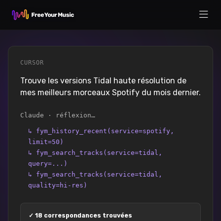
CURSOR
Trouve les versions Tidal haute résolution de
mes meilleurs morceaux Spotify du mois dernier.
Claude · réflexion…
↳
fym_history_recent(service=spotify,
limit=50)
↳
fym_search_tracks(service=tidal,
query=...)
↳
fym_search_tracks(service=tidal,
quality=hi-res)
✓
18 correspondances trouvées