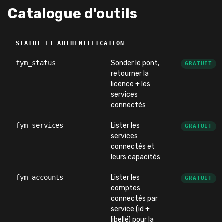
Catalogue d'outils
STATUT ET AUTHENTIFICATION
fym_status
Sonder le pont,
GRATUIT
retourner la
licence + les
services
connectés
fym_services
Lister les
GRATUIT
services
connectés et
leurs capacités
fym_accounts
Lister les
GRATUIT
comptes
connectés par
service (id +
libellé) pour la