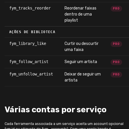
fym_tracks_reorder
Reordenar faixas
PRO
dentro de uma
playlist
AÇÕES DE BIBLIOTECA
fym_library_like
Curtir ou descurtir
PRO
uma faixa
fym_follow_artist
Seguir um artista
PRO
fym_unfollow_artist
Deixar de seguir um
PRO
artista
Várias contas por serviço
Cada ferramenta associada a um serviço aceita um account opcional
(um id ou etiqueta de fym_accounts). Com uma conta ligada é