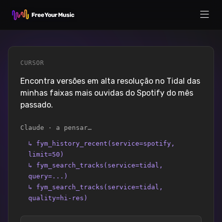
CURSOR
Encontra versões em alta resolução no Tidal das
minhas faixas mais ouvidas do Spotify do mês
passado.
Claude · a pensar…
↳
fym_history_recent(service=spotify,
limit=50)
↳
fym_search_tracks(service=tidal,
query=...)
↳
fym_search_tracks(service=tidal,
quality=hi-res)