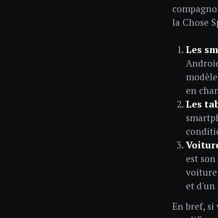
compagnon 
la Chose S
Les s
Android
modèles
en char
Les ta
smartph
conditi
Voitur
est son
voiture
et d'un
En bref, s