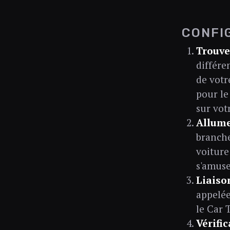
CONFI
Trouv
différe
de votr
pour le
sur vot
Allume
branche
voiture
s'amuse
Liaiso
appelée
le Car 
Vérifi