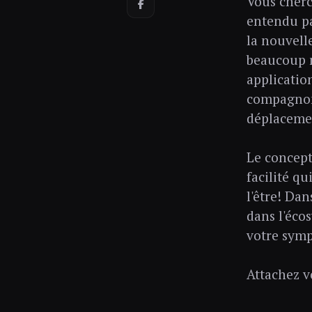
Vous cherc
entendu par
la nouvell
beaucoup m
applicatio
compagnon 
déplaceme
Le concept
facilité q
l'être! Dan
dans l'éco
votre symp
Attachez v