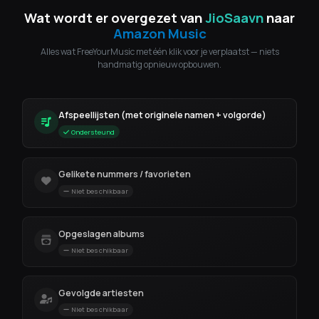
Wat wordt er overgezet van
JioSaavn
naar
Amazon Music
Alles wat FreeYourMusic met één klik voor je verplaatst — niets
handmatig opnieuw opbouwen.
Afspeellijsten (met originele namen + volgorde)
Ondersteund
Gelikete nummers / favorieten
Niet beschikbaar
Opgeslagen albums
Niet beschikbaar
Gevolgde artiesten
Niet beschikbaar