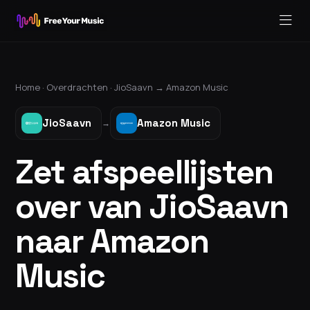
Home ·
Overdrachten
·
JioSaavn
→
Amazon Music
JioSaavn
Amazon Music
→
Zet afspeellijsten
over van JioSaavn
naar Amazon
Music