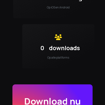
Op iOS en Android
0
downloads
Op alle platforms
Download nu