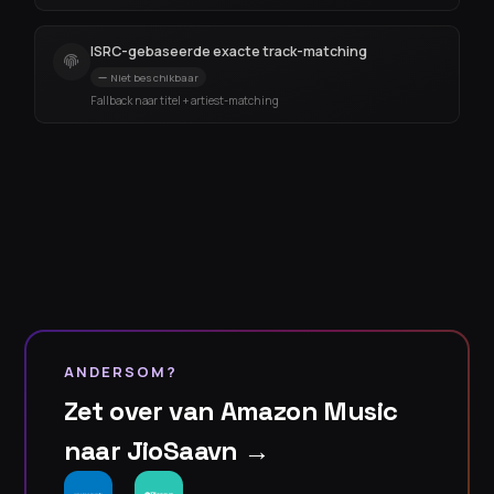
ISRC-gebaseerde exacte track-matching
Niet beschikbaar
Fallback naar titel + artiest-matching
ANDERSOM?
Zet over van Amazon Music
naar JioSaavn →