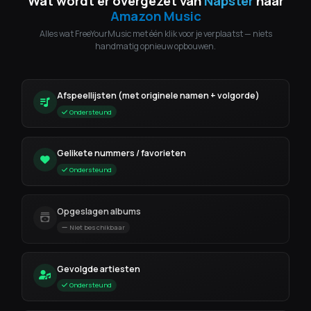
Wat wordt er overgezet van
Napster
naar
Amazon Music
Alles wat FreeYourMusic met één klik voor je verplaatst — niets
handmatig opnieuw opbouwen.
Afspeellijsten (met originele namen + volgorde)
Ondersteund
Gelikete nummers / favorieten
Ondersteund
Opgeslagen albums
Niet beschikbaar
Gevolgde artiesten
Ondersteund