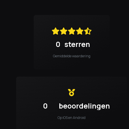
0
sterren
Gemiddelde waardering
0
beoordelingen
Op iOS en Android