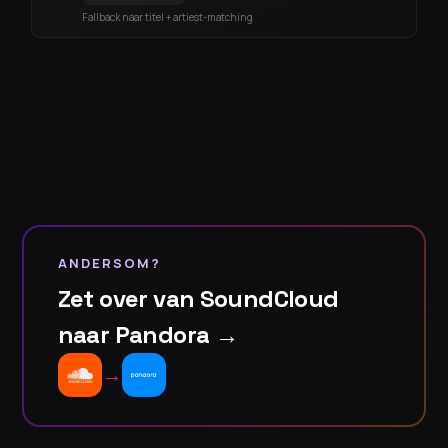
Fallback naar titel + artiest-matching
ANDERSOM?
Zet over van SoundCloud
naar Pandora →
→