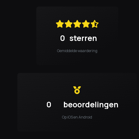
0
sterren
Gemiddelde waardering
0
beoordelingen
Op iOS en Android