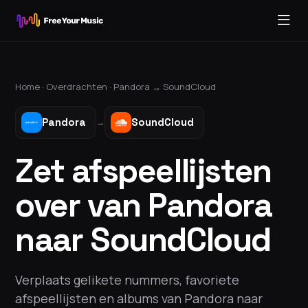
Home ·
Overdrachten
·
Pandora
→
SoundCloud
Pandora
SoundCloud
→
Zet afspeellijsten
over van Pandora
naar SoundCloud
Verplaats gelikete nummers, favoriete
afspeellijsten en albums van Pandora naar