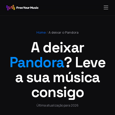
Home
/
A deixar o Pandora
A deixar
Pandora
? Leve
a sua música
consigo
Última atualização para 2026