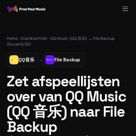
Home ·
Overdrachten
·
QQ Music (QQ 音乐)
→
File Backup
(Excel/XLSX)
QQ音乐
File Backup
→
Zet afspeellijsten
over van QQ Music
(QQ 音乐) naar File
Backup