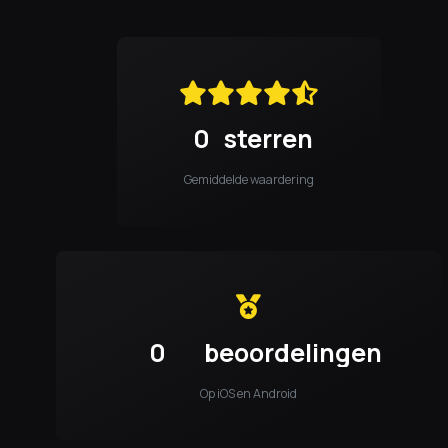
0
sterren
Gemiddelde waardering
0
beoordelingen
Op iOS en Android