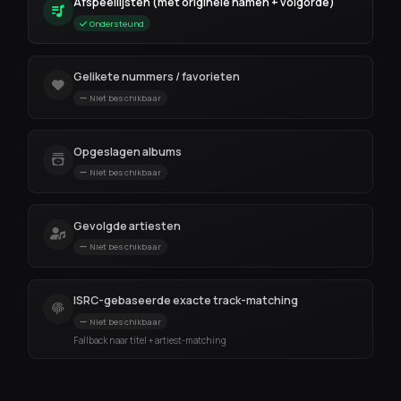
Afspeellijsten (met originele namen + volgorde)
Ondersteund
Gelikete nummers / favorieten
Niet beschikbaar
Opgeslagen albums
Niet beschikbaar
Gevolgde artiesten
Niet beschikbaar
ISRC-gebaseerde exacte track-matching
Niet beschikbaar
Fallback naar titel + artiest-matching