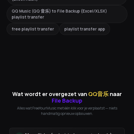
QQ Music (QQ 音乐) to File Backup (Excel/XLSX)
playlist transfer
free playlist transfer
playlist transfer app
Wat wordt er overgezet van
QQ音乐
naar
File Backup
Alles wat FreeYourMusic met één klik voor je verplaatst — niets
handmatig opnieuw opbouwen.