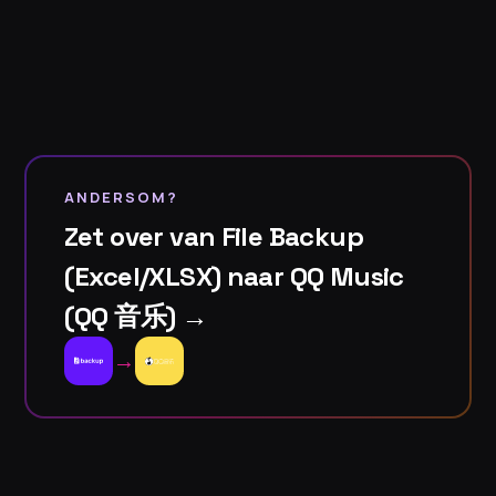
ANDERSOM?
Zet over van File Backup
(Excel/XLSX) naar QQ Music
(QQ 音乐) →
→