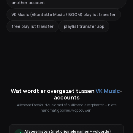
another account
VK Music (VKontakte Music / BOOM) playlist transfer
free playlist transfer
playlist transfer app
Wat wordt er overgezet tussen
VK Music
-
accounts
Alles wat FreeYourMusic met één klik voor je verplaatst — niets
handmatig opnieuw opbouwen.
Afspeellijsten (met originele namen + volgorde)