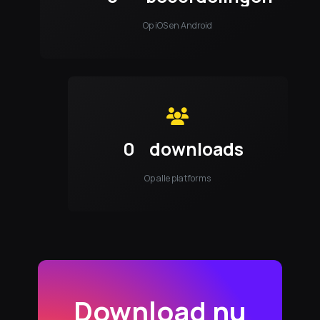
Op iOS en Android
0
downloads
Op alle platforms
Download nu