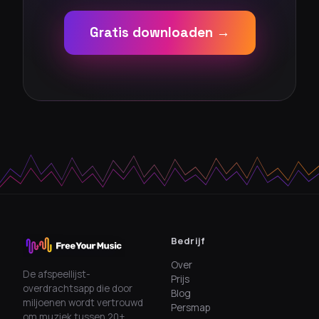
Gratis downloaden →
Bedrijf
Over
De afspeellijst-
Prijs
overdrachtsapp die door
Blog
miljoenen wordt vertrouwd
Persmap
om muziek tussen 20+