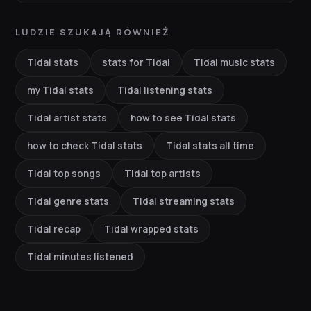
LUDZIE SZUKAJĄ RÓWNIEŻ
Tidal stats
stats for Tidal
Tidal music stats
my Tidal stats
Tidal listening stats
Tidal artist stats
how to see Tidal stats
how to check Tidal stats
Tidal stats all time
Tidal top songs
Tidal top artists
Tidal genre stats
Tidal streaming stats
Tidal recap
Tidal wrapped stats
Tidal minutes listened