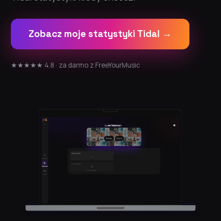
Zobacz moje statystyki Tidal →
★★★★★ 4.8 · za darmo z FreeYourMusic