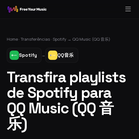
Home ·
Transferências
·
Spotify
→
QQ Music (QQ 音乐)
Spotify
QQ音乐
→
Transfira playlists
de Spotify para
QQ Music (QQ 音
乐)