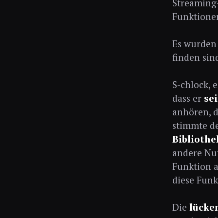
Streaming-
Funktione
Es wurden 
finden sin
S-chlock, 
dass er
se
anhören, d
stimmte de
Bibliothe
andere Nut
Funktion a
diese Funk
Die
lücke