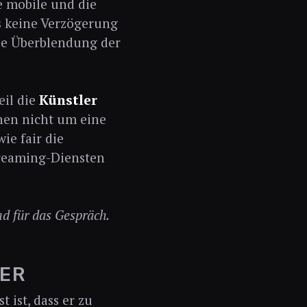
ie mobile und die
s keine Verzögerung
ine Überblendung der
eil die
Künstler
ehen nicht um eine
ie fair die
Streaming-Diensten
nd für das Gespräch.
ZER
 ist, dass er zu