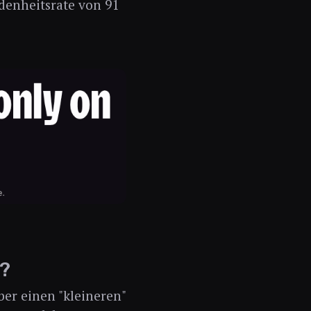
denheitsrate von 91
?
ber einen "kleineren"