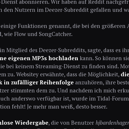
Dienst abonnieren. Wir haben auf Reddit nachgefr
n den Nutzern im Deezer-Subreddit gefallen und 
einige Funktionen genannt, die bei den größeren 
d, wie Flow und SongCatcher.
ein Mitglied des Deezer-Subreddits, sagte, dass es ih
ine eigenen MP3s hochladen
kann. So können sie
ie bei keinem Streaming-Dienst zu finden sind. Mo
m zu. Websitey erwähnte, dass die Möglichkeit,
di
k in zufälliger Reihenfolge
anzuhören, ihre beste
zer stimmten dem zu. Und nachdem ich mich erkun
uch anderswo verfügbar ist, wurde im Tidal-Forum f
tion fehlt! Je mehr man weiß, desto besser.
nlose Wiedergabe
, die von Benutzer
hjbardenhage