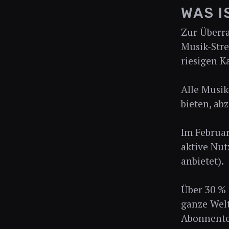
WAS I
Zur Überra
Musik-Stre
riesigen K
Alle Musik
bieten, ab
Im Februar
aktive Nut
anbietet).
Über 30 % 
ganze Welt
Abonnenten