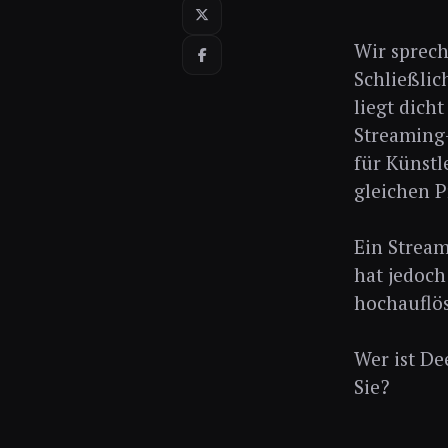
Wir sprech
Schließlic
liegt dich
Streaming-
für Künstl
gleichen P
Ein Stream
hat jedoch
hochauflö
Wer ist De
Sie?