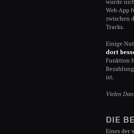
wurde nich
Web-App fu
zwischen d
Tracks.
Einige Nut
dort bess
Funktion h
Bezahlung 
ist.
Vielen Dank
DIE B
Eines der 