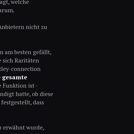
agt, welche
warum.
Anbietern nicht zu
m am besten gefällt,
 sich Raritäten
tley-connection
e gesamte
 Funktion ist -
digt hatte, ob diese
estgestellt, dass
n
erwähnt wurde,