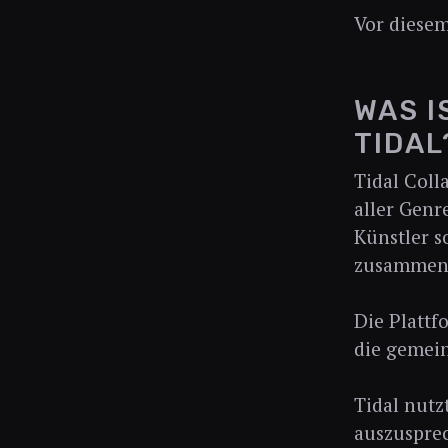
Vor diesem
WAS I
TIDAL
Tidal Coll
aller Genr
Künstler s
zusammena
Die Plattf
die gemein
Tidal nutz
auszusprec