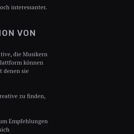
och interessanter.
ION VON
ative, die Musikern
-Plattform können
t denen sie
eative zu finden,
t, um Empfehlungen
sich