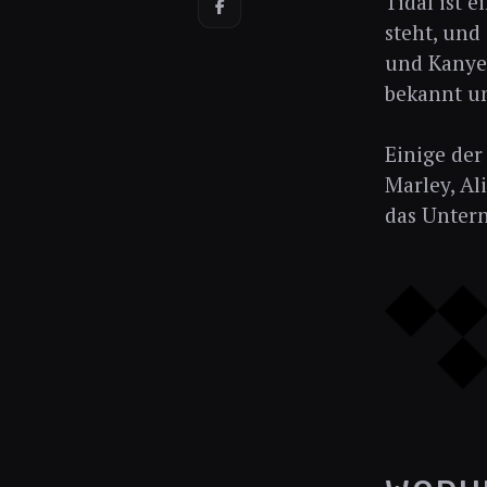
Tidal ist 
steht, und
und Kanye 
bekannt un
Einige de
Marley, Al
das Untern