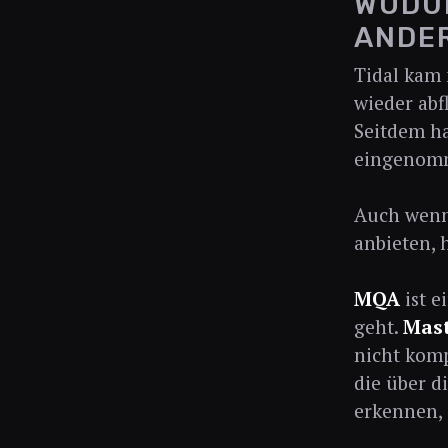
WODUR
ANDE
Tidal kam 
wieder abf
Seitdem ha
eingenom
Auch wenn
anbieten, 
MQA
ist e
geht.
Mast
nicht komp
die über 
erkennen, 