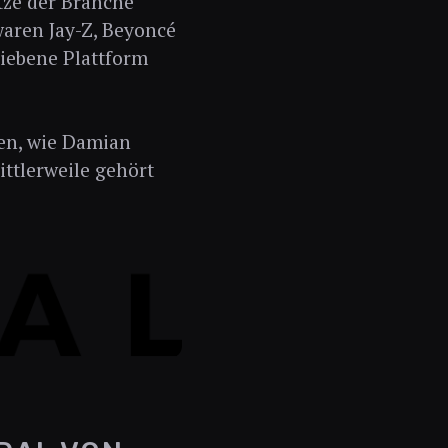
itze der Branche
 waren Jay-Z, Beyoncé
riebene Plattform
en, wie Damian
ittlerweile gehört