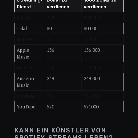
Dienst
verdienen
verdienen
Spotify
229
229 000
Tidal
80
80 000
Napster
53
53 000
Apple
136
136 000
Music
Deezer
156
156 000
Amazon
249
249 000
Music
Pandora
751
751 000
YouTube
570
571000
KANN EIN KÜNSTLER VON
SPOTIFY-STREAMS LEBEN?